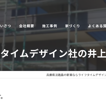
あいさつ
会社概要
施工事例
家づくり
よくある
こだわり
フタイムデザイン社の井上
サービス
兵庫県淡路島の新築ならライフタイムデザイ
す。