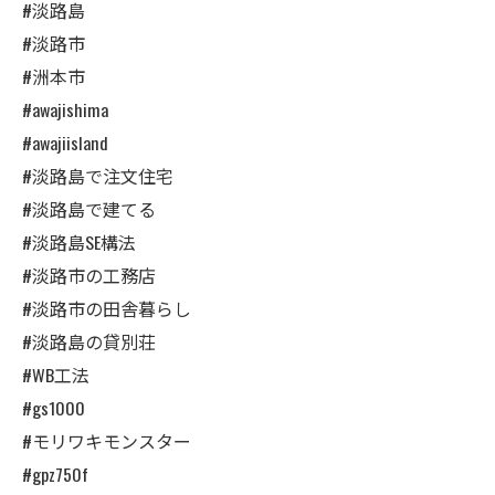
#淡路島
#淡路市
#洲本市
#awajishima
#awajiisland
#淡路島で注文住宅
#淡路島で建てる
#淡路島SE構法
#淡路市の工務店
#淡路市の田舎暮らし
#淡路島の貸別荘
#WB工法
#gs1000
#モリワキモンスター
#gpz750f