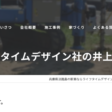
あいさつ
会社概要
施工事例
家づくり
よくある
こだわり
フタイムデザイン社の井上
サービス
兵庫県淡路島の新築ならライフタイムデザイ
す。