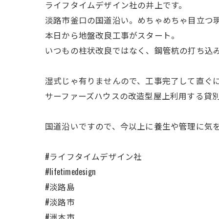
ライフタイムデザイン社の井上です。
淡路市釜口の国道沿い。めちゃめちゃ目立つ現
本日から地盤改良工事がスタート。
いつもの柱状改良ではなく、鋼管杭の打ち込
湿式じゃ有りませんので、工事完了して直ぐに
サーファーズハウスの改造型屋上利用する貸
国道沿いですので、今以上に養生や管理に気
#ライフタイムデザイン社
#lifetimedesign
#淡路島
#淡路市
#洲本市