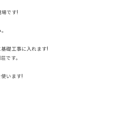
場です!
み。
基礎工事に入れます!
別荘です。
を使います!