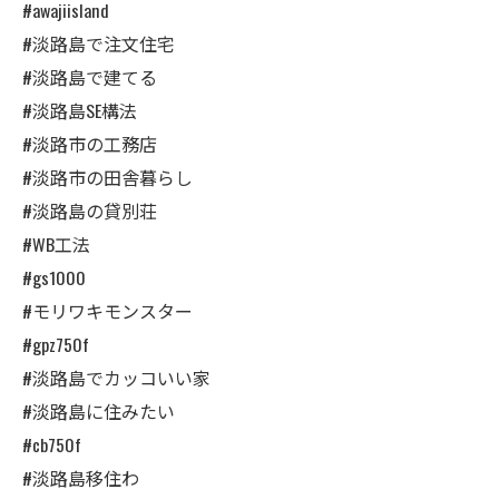
#awajiisland
#淡路島で注文住宅
#淡路島で建てる
#淡路島SE構法
#淡路市の工務店
#淡路市の田舎暮らし
#淡路島の貸別荘
#WB工法
#gs1000
#モリワキモンスター
#gpz750f
#淡路島でカッコいい家
#淡路島に住みたい
#cb750f
#淡路島移住わ