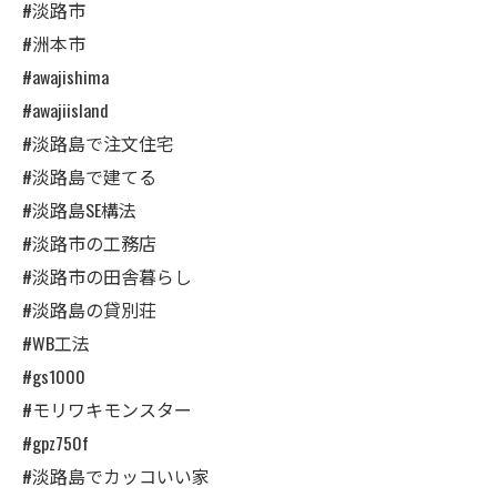
#淡路市
#洲本市
#awajishima
#awajiisland
#淡路島で注文住宅
#淡路島で建てる
#淡路島SE構法
#淡路市の工務店
#淡路市の田舎暮らし
#淡路島の貸別荘
#WB工法
#gs1000
#モリワキモンスター
#gpz750f
#淡路島でカッコいい家