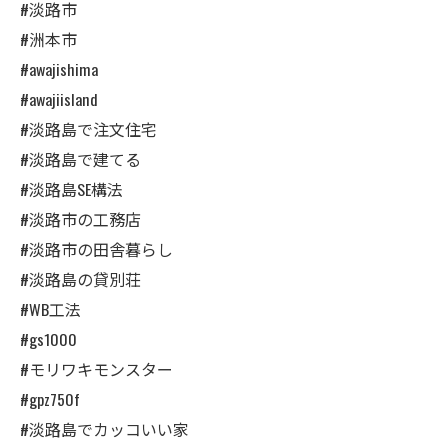
#淡路市
#洲本市
#awajishima
#awajiisland
#淡路島で注文住宅
#淡路島で建てる
#淡路島SE構法
#淡路市の工務店
#淡路市の田舎暮らし
#淡路島の貸別荘
#WB工法
#gs1000
#モリワキモンスター
#gpz750f
#淡路島でカッコいい家