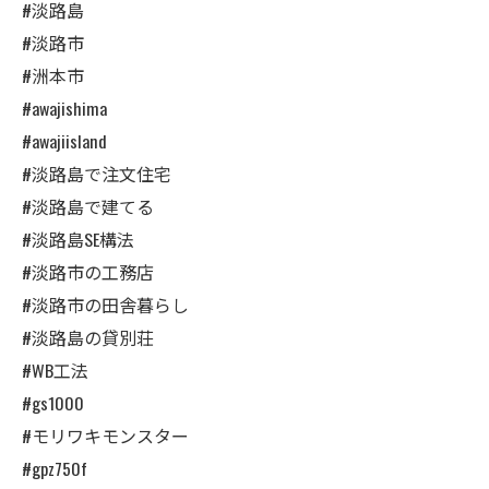
#淡路島
#淡路市
#洲本市
#awajishima
#awajiisland
#淡路島で注文住宅
#淡路島で建てる
#淡路島SE構法
#淡路市の工務店
#淡路市の田舎暮らし
#淡路島の貸別荘
#WB工法
#gs1000
#モリワキモンスター
#gpz750f