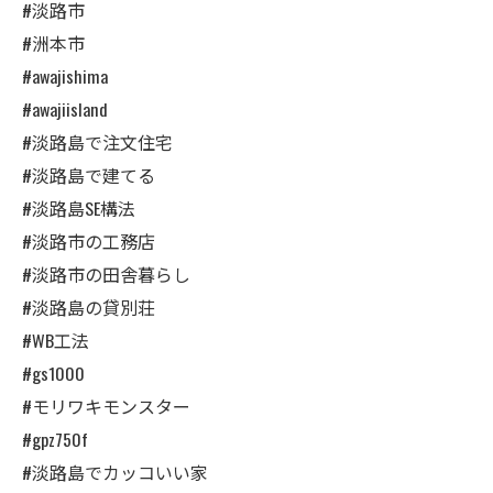
#淡路市
#洲本市
#awajishima
#awajiisland
#淡路島で注文住宅
#淡路島で建てる
#淡路島SE構法
#淡路市の工務店
#淡路市の田舎暮らし
#淡路島の貸別荘
#WB工法
#gs1000
#モリワキモンスター
#gpz750f
#淡路島でカッコいい家