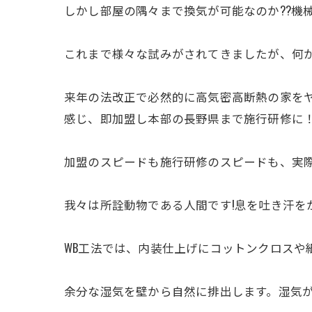
しかし部屋の隅々まで換気が可能なのか??機械
これまで様々な試みがされてきましたが、何
来年の法改正で必然的に高気密高断熱の家をヤ
感じ、即加盟し本部の長野県まで施行研修に
加盟のスピードも施行研修のスピードも、実際
我々は所詮動物である人間です!息を吐き汗を
WB工法では、内装仕上げにコットンクロスや
余分な湿気を壁から自然に排出します。湿気が