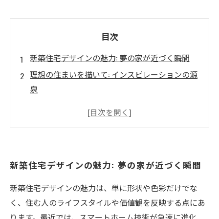
目次
新築住宅デザインの魅力: 夢の家が近づく瞬間
理想の住まいを描いて: インスピレーションの源
泉
エコデザインとスマートホーム技術の融合
大空間の活用法: 家族の絆を深める空間づくり
専門家の声: 成功事例から学ぶ新築住宅の実現
自分だけの家を手に入れるための具体的なステ
新築住宅デザインの魅力: 夢の家が近づく瞬間
ップ
心満たされる住環境の実現: 夢の新築住宅へと進
新築住宅デザインの魅力は、単に形状や色彩だけでな
もう
く、住む人のライフスタイルや価値観を反映する点にあ
ります。最近では、スマートホーム技術が急速に進化