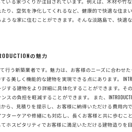
している家づくりが注目されています。例えば、木材や竹
れたり、空気を浄化してくれるなど、健康的で快適な住ま
るような家に住むことができます。そんな淡路島で、快適
DUCTIONの魅力
まで一貫して行う新築業者です。魅力は、お客様のニーズに合わ
る美しく機能的な建物を実現できる点にあります。 INTRO
ージする建物をより詳細に具体化することができます。そ
スの負担を軽減することができます。 また、INTRODUC
階から、見積りを提示し、お客様に納得いただける費用内
ターケアや修繕にも対応し、長くお客様と共に歩むことができま
してホスピタリティでお客様に満足いただける建物造りを