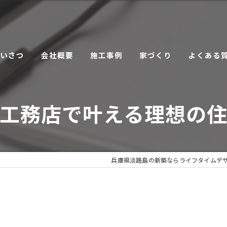
あいさつ
会社概要
施工事例
家づくり
よくある
こだわり
工務店で叶える理想の
サービス
兵庫県淡路島の新築ならライフタイムデ