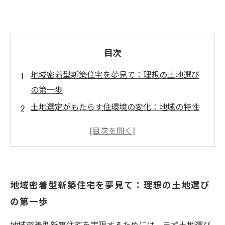
目次
地域密着型新築住宅を夢見て：理想の土地選び
の第一歩
土地選定がもたらす住環境の変化：地域の特性
を知る
交通アクセスの重要性：便利な生活のために考
慮すべきポイント
公共施設の充実度がもたらす安心感：家族に優
地域密着型新築住宅を夢見て：理想の土地選び
しい地域を選ぼう
の第一歩
地域コミュニティとのつながり：周辺住民との
関係を築く方法
地域密着型新築住宅を実現するためには、まず土地選び