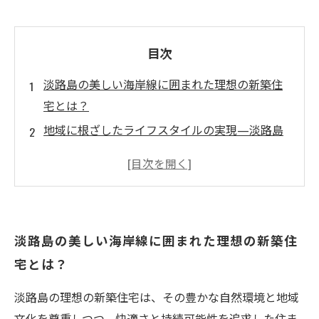
目次
淡路島の美しい海岸線に囲まれた理想の新築住
宅とは？
地域に根ざしたライフスタイルの実現—淡路島
の新築住宅の魅力
自然との共生を考えた家づくり—淡路島の住宅
の特徴
地域特有の文化を取り入れたデザインの重要性
淡路島の美しい海岸線に囲まれた理想の新築住
最新の住宅技術で快適な生活空間を作る方法
宅とは？
持続可能な暮らしを支える土地選びとデザイン
のポイント
淡路島の理想の新築住宅は、その豊かな自然環境と地域
未来の住まい方—淡路島における理想の新築住
文化を尊重しつつ、快適さと持続可能性を追求した住ま