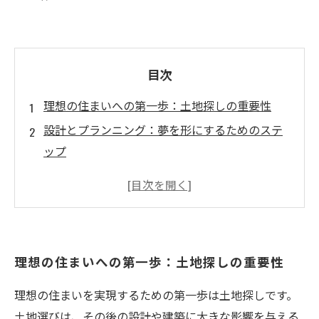
目次
理想の住まいへの第一歩：土地探しの重要性
設計とプランニング：夢を形にするためのステ
ップ
建築中の注意点：スムーズな進行のために知っ
ておきたいこと
入居準備：新生活に向けての最終チェック
新築体験談：実際の声から学ぶ理想の家づくり
理想の住まいへの第一歩：土地探しの重要性
プロが教える新築成功の秘訣：失敗しないため
のポイント
理想の住まいを実現するための第一歩は土地探しです。
理想の住まいを実現するために：新築プロセス
土地選びは、その後の設計や建築に大きな影響を与える