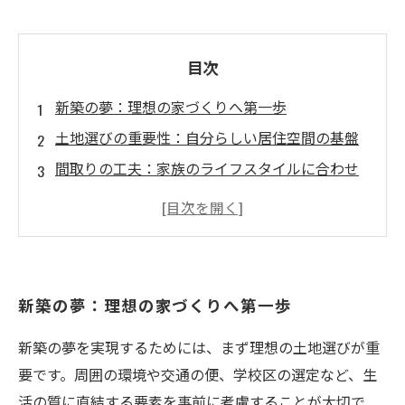
目次
新築の夢：理想の家づくりへ第一歩
土地選びの重要性：自分らしい居住空間の基盤
間取りの工夫：家族のライフスタイルに合わせ
た設計
素材選びの秘訣：耐久性と美しさを兼ね備えた
選択
専門家の声：成功する家づくりのストーリー
新築の夢：理想の家づくりへ第一歩
新築を楽しむ：個性を反映した住まいの実現
新しい生活の始まり：魅力的な居住空間がもた
新築の夢を実現するためには、まず理想の土地選びが重
らす未来
要です。周囲の環境や交通の便、学校区の選定など、生
活の質に直結する要素を事前に考慮することが大切で