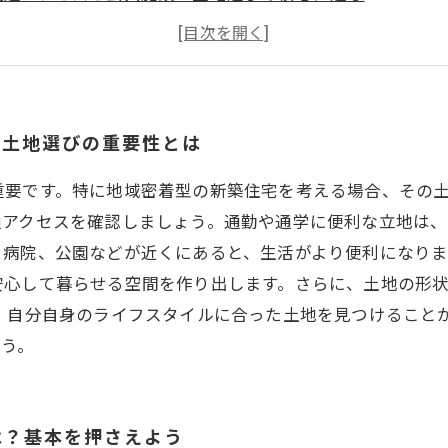
周辺環境を把握して、快適な住まいを実現する方法
地域に根ざした生活を送るための土地選びの秘訣
土地選びがもたらす新生活の変化：成功事例の紹介
理想の新築住宅を実現するために！土地選びの最終確認ポ
！土地選びの重要性とは
重要です。特に地域密着型の新築住宅を考える場合、その
通アクセスを確認しましょう。通勤や通学に便利な立地は、
病院、公園などが近くにあると、生活がより便利になりま
安心して暮らせる空間を作り出します。さらに、土地の形
し、自分自身のライフスタイルに合った土地を見つけること
ょう。
は？基本を押さえよう