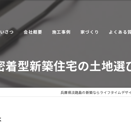
あいさつ
会社概要
施工事例
家づくり
よくある
こだわり
密着型新築住宅の土地選
サービス
兵庫県淡路島の新築ならライフタイムデザ
は