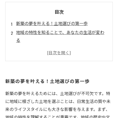
目次
新築の夢を叶える！土地選びの第一歩
地域の特性を知ることで、あなたの生活が変わ
る
コミュニティの雰囲気を感じ取る、土地選びの
重要性
利便性を重視した土地選び、交通と周辺施設の
見極め
新築の夢を叶える！土地選びの第一歩
子供の成長を考えた学校区の選定とそのメリッ
ト
新築の夢を叶えるためには、土地選びが不可欠です。特
理想のライフスタイル実現のための土地選びの
に地域に根ざした土地を選ぶことは、日常生活の質や未
ポイント
来のライフスタイルにも大きな影響を与えます。まず、
地域に根ざした新築土地選びで、あなたの家が
地域の特性を理解することが重要です。地域の歴史や文