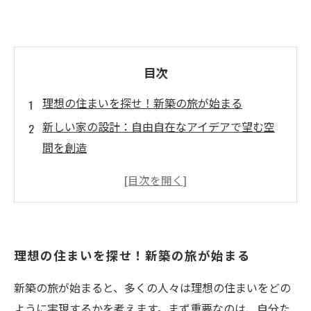
目次
理想の住まいを探せ！新築の旅が始まる
新しい家の設計：自由自在なアイデアで望む空
間を創造
最新技術とエコ素材で快適な生活空間をデザイ
ンする
理想の家づくり：成功するための重要ポイント
とは？
理想の住まいを探せ！新築の旅が始まる
夢のマイホーム実現に向けたステップバイステ
ップガイド
新築の旅が始まると、多くの人々は理想の住まいをどの
失敗しないために！新築時に考慮すべき秘訣
ように実現するかを考えます。まず重要なのは、自分た