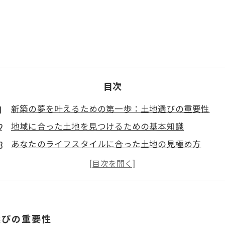
目次
新築の夢を叶えるための第一歩：土地選びの重要性
地域に合った土地を見つけるための基本知識
あなたのライフスタイルに合った土地の見極め方
土地選びの裏技：失敗しないためのポイント
理想の地域に新築を建てるための最終ステップ
成功する新築計画のための地域選びの秘訣
新築を叶える土地選びの全貌：あなたの未来を見据え
選びの重要性