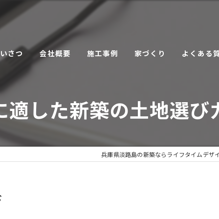
あいさつ
会社概要
施工事例
家づくり
よくある
こだわり
に適した新築の土地選び
サービス
兵庫県淡路島の新築ならライフタイムデザ
ド