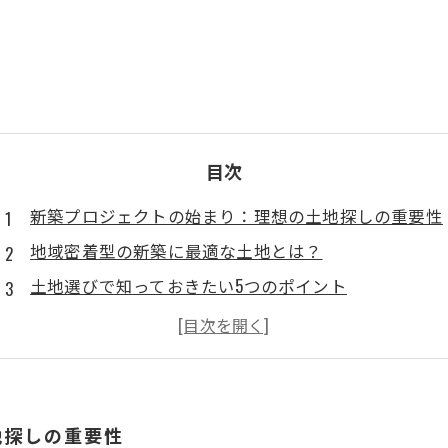
目次
新築プロジェクトの始まり：理想の土地探しの重要性
地域密着型の新築に最適な土地とは？
土地選びで知っておきたい5つのポイント
選び抜いた土地がもたらす地域との調和
ベストな土地選びの成功体験を語る
新築プロジェクトの終着点：満足を生む家づくり
地域密着型新築で広がる未来の可能性
地探しの重要性