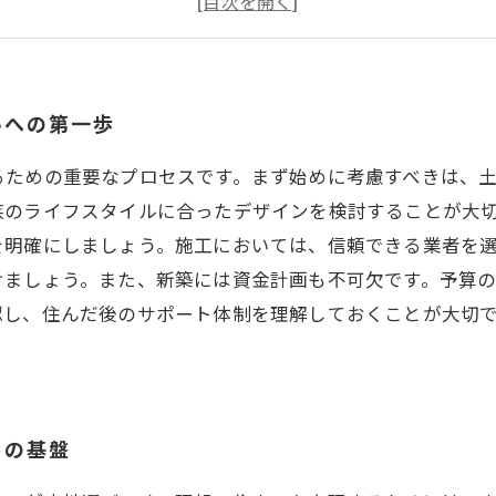
インテリアで個性を表現：理想の家づくりの仕上げ
資金計画と保証のポイント：安心のための準備
理想の家が完成！家族の夢が現実に：新たな生活の始ま
いへの第一歩
るための重要なプロセスです。まず始めに考慮すべきは、
族のライフスタイルに合ったデザインを検討することが大
を明確にしましょう。施工においては、信頼できる業者を
けましょう。また、新築には資金計画も不可欠です。予算
認し、住んだ後のサポート体制を理解しておくことが大切
めの基盤