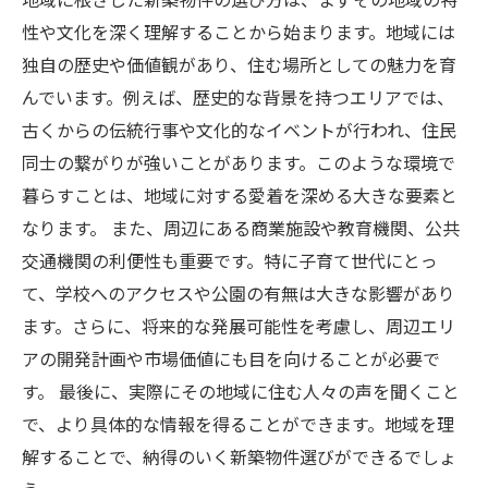
商業施設・学校・交通の利便性：生活に影響を
性や文化を深く理解することから始まります。地域には
与える要素とは？
独自の歴史や価値観があり、住む場所としての魅力を育
地域社会とのつながりを深める：あなたにぴっ
んでいます。例えば、歴史的な背景を持つエリアでは、
たりの住まい選び
古くからの伝統行事や文化的なイベントが行われ、住民
同士の繋がりが強いことがあります。このような環境で
暮らすことは、地域に対する愛着を深める大きな要素と
なります。 また、周辺にある商業施設や教育機関、公共
交通機関の利便性も重要です。特に子育て世代にとっ
て、学校へのアクセスや公園の有無は大きな影響があり
ます。さらに、将来的な発展可能性を考慮し、周辺エリ
アの開発計画や市場価値にも目を向けることが必要で
す。 最後に、実際にその地域に住む人々の声を聞くこと
で、より具体的な情報を得ることができます。地域を理
解することで、納得のいく新築物件選びができるでしょ