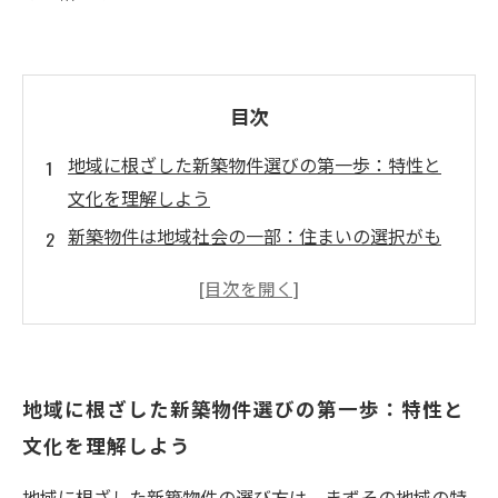
目次
地域に根ざした新築物件選びの第一歩：特性と
文化を理解しよう
新築物件は地域社会の一部：住まいの選択がも
たらす影響とは
地域環境の重要性：最適な立地を見極めるポイ
ント
未来の発展可能性を探る：地域の成長を考慮し
地域に根ざした新築物件選びの第一歩：特性と
た物件選び
文化を理解しよう
実際の物件例と住民の声：地域密着型の魅力を
実感する
地域に根ざした新築物件の選び方は、まずその地域の特