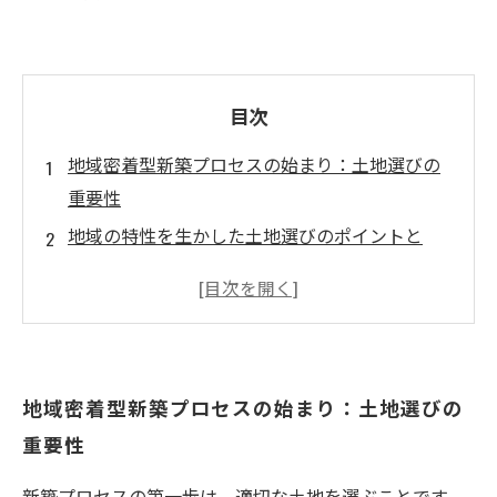
目次
地域密着型新築プロセスの始まり：土地選びの
重要性
地域の特性を生かした土地選びのポイントと
は？
満足度の高い住まいを実現するための設計アイ
ディア
新築住宅の計画に欠かせないコミュニティの理
地域密着型新築プロセスの始まり：土地選びの
解
重要性
理想の住まいを手に入れるための選択肢
地域に根ざした暮らしの魅力とその実現方法
新築プロセスの第一歩は、適切な土地を選ぶことです。