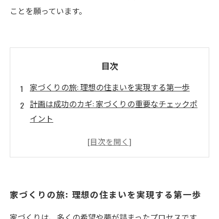
ことを願っています。
目次
家づくりの旅: 理想の住まいを実現する第一歩
計画は成功のカギ: 家づくりの重要なチェックポ
イント
予算との向き合い方: 限られた資金で理想を追い
求める
設計と材料の選び方: 失敗しないためのポイント
とは？
家づくりの旅: 理想の住まいを実現する第一歩
施工業者選びの心構え: 信頼できるパートナーを
見極める
家づくりは、多くの希望や夢が詰まったプロセスです