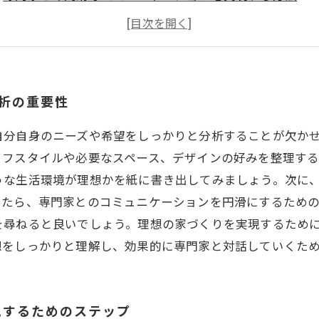
効果的な質問で理想の家へ！聞くべきポイントまとめ
理想を形にするための知識と注意点：家づくり成功の秘
実際の相談事例から学ぶ！成功する家づくりの秘訣
理想の住まいを手に入れるための総まとめと次のステッ
分析の重要性
自分自身のニーズや希望をしっかりと分析することが欠か
イフスタイルや必要なスペース、デザインの好みを整理する
うな生活環境が理想かを紙に書き出してみましょう。次に
ったら、専門家とのコミュニケーションを円滑にするため
を尋ねると良いでしょう。理想の家づくりを実現するため
想をしっかりと理解し、効果的に専門家と対話していくた
化するためのステップ